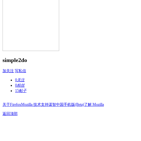
simple2do
加关注
写私信
0
关注
0
粉丝
15
帖子
关于Firefox
Mozilla 技术支持
谋智中国
手机版(Beta)
了解 Mozilla
返回顶部