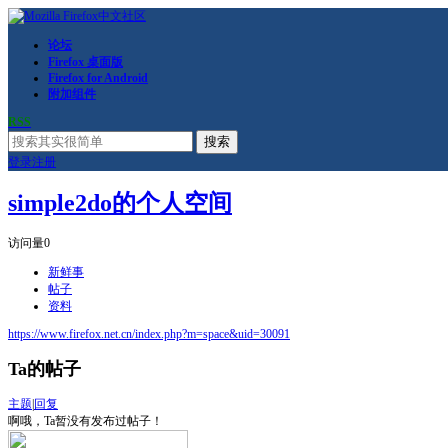
论坛
Firefox 桌面版
Firefox for Android
附加组件
RSS
搜索
登录
注册
simple2do的个人空间
访问量
0
新鲜事
帖子
资料
https://www.firefox.net.cn/index.php?m=space&uid=30091
Ta的帖子
主题
|
回复
啊哦，Ta暂没有发布过帖子！