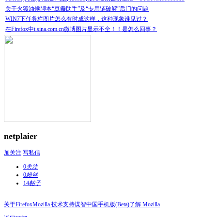
关于火狐油候脚本“豆瓣助手”及“专用链破解”后门的问题
WIN7下任务栏图片怎么有时成这样，这种现象谁见过？
在Firefox中t.sina.com.cn微博图片显示不全！！是怎么回事？
netplaier
加关注
写私信
0
关注
0
粉丝
14
帖子
关于Firefox
Mozilla 技术支持
谋智中国
手机版(Beta)
了解 Mozilla