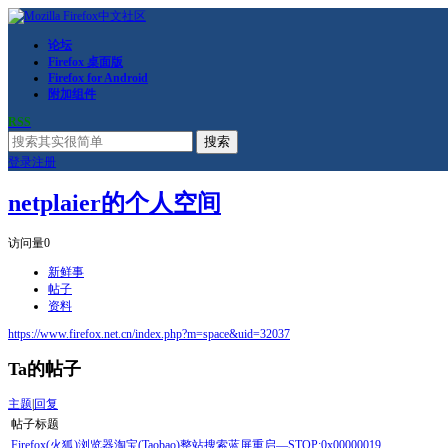
论坛
Firefox 桌面版
Firefox for Android
附加组件
RSS
搜索
登录
注册
netplaier的个人空间
访问量
0
新鲜事
帖子
资料
https://www.firefox.net.cn/index.php?m=space&uid=32037
Ta的帖子
主题
|
回复
帖子标题
Firefox(火狐)浏览器淘宝(Taobao)整站搜索蓝屏重启—STOP:0x00000019