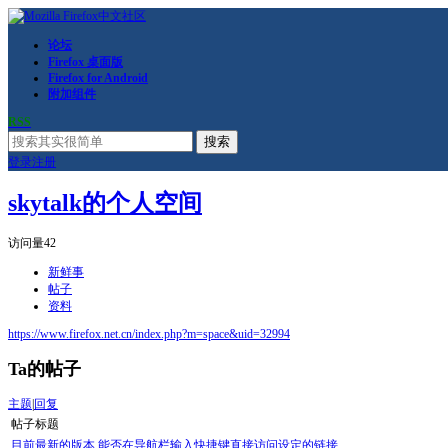
论坛
Firefox 桌面版
Firefox for Android
附加组件
RSS
搜索
登录
注册
skytalk的个人空间
访问量
42
新鲜事
帖子
资料
https://www.firefox.net.cn/index.php?m=space&uid=32994
Ta的帖子
主题
|
回复
帖子标题
目前最新的版本 能否在导航栏输入快捷键直接访问设定的链接