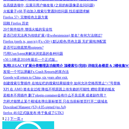
在高级选项中, 仅展示用户修改项 (之前的标题像是在问问题)
火狐量子v68 手动加入搜索引擎遇到些问题 找后援团求解
Firefox 57+ 完整暗色主题方案
回顾 Firefox 历史
20个附件组件 增强火狐的安全性
是否已经无法再为传统扩展 (非webextension) 签名? 有何方法绕过?
Firefox (prefs.js, user.js) (Fx v50+) 默认暗色/亮色主题 无扩展纯净配置
是否可以彻底禁用snippets?
巧用UserAgent来解决浏览器的各种问题
v50.1.0将是2016年最后一个正式版...
实用LEGACY扩展分类整理及功能简介 顶楼索引(完结) 详细见各楼层 & 2楼收集W
发现一个可以屏蔽Fx Crash Reports的笨办法
Google will return to China, six years after exit.
创建搜索引擎插件 在地址栏的搜索结果链接中 如何允许空格而禁止“+”号替换
XPI 在 AMO 签名全过程 降低不明原因上传失败的可能性 赠给需要的狐友
若根本不用插件 删了plugin-container会有什么不良后果 或者副作用？
怎样才能禁止某个根域名弹出新标签页 只在当前标签页打开二级域名
Download Manager (S3) 4.05-signed (no Ad)
firefox 46.0正式版发布 终于集成了GTK3
1
2
3
下一页 »