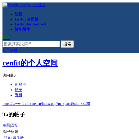
论坛
Firefox 桌面版
Firefox for Android
附加组件
RSS
搜索
登录
注册
cenfit的个人空间
访问量
0
新鲜事
帖子
资料
https://www.firefox.net.cn/index.php?m=space&uid=37528
Ta的帖子
主题
|
回复
帖子标题
37.0.1很失败