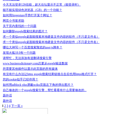
今天无法登录126信箱，超大论坛显示不正常（能登录时）
能不能实现绿色浏览器（GB）的一个功能？
如何用firegesture手势打开某个网址？
网页小书签求助
关于页内查找的一个问题
如何删除google搜索结果的图片？
求一个类似google桌面能搜索本地硬盘文件内容的软件（不只是文件名）
求一个类似google桌面能搜索本地硬盘文件内容的软件（不只是文件名）
哪位大神写一个百度搜索预览的user.js脚本？
发现火狐18.0有一个问题
请帮忙，无法添加有道翻译搜索引擎
www.businessdictionary.com总要从google输送数据
您需要其他插件以显示此页面的所有媒体
有没有什么办法让https google搜索结果链接点击后也用https格式打开？
您的cookie似乎已经停用？
如何用adblock plus屏蔽nciku页面左下角的弹出图片？
自己修改的一个google搜索引擎，帮忙看看有什么需要修改的...
题外话
题外话
1
2
3
4
下一页 »