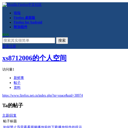
论坛
Firefox 桌面版
Firefox for Android
附加组件
RSS
搜索
登录
注册
xs8712006的个人空间
访问量
1
新鲜事
帖子
资料
https://www.firefox.net.cn/index.php?m=space&uid=38974
Ta的帖子
主题
|
回复
帖子标题
如何禁止迅雷看看视频播放前的下载播放组件的提示