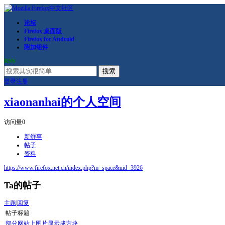
论坛
Firefox 桌面版
Firefox for Android
附加组件
RSS
搜索
登录
注册
xiaonanhai的个人空间
访问量
0
新鲜事
帖子
资料
https://www.firefox.net.cn/index.php?m=space&uid=3926
Ta的帖子
主题
|
回复
帖子标题
部分网站上图片显示成方块