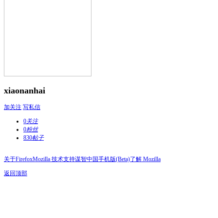
xiaonanhai
加关注
写私信
0
关注
0
粉丝
830
帖子
关于Firefox
Mozilla 技术支持
谋智中国
手机版(Beta)
了解 Mozilla
返回顶部