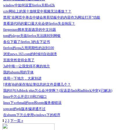
window中如何设置firefox关联ed2k
cctv网站上的第十放映室中视频无法播放？？
禁用“在网页中单击中键会将剪切板中的内容作为网址打开“功能
查看源代码的窗口最大化会使firefox失去响应？
firegesture脚本里面诡异的中文问题
tom的skype充值firefox无法跳转到网银
各位下载了firefox 3的去下证书
firefox的cpu占用周期性的达到100
浏览news.163.com的时候ff自动崩溃
页面突然变得全黑了
3a8中唯一让我觉得不爽的地方
我的ubuntu用的字体
借用一下地方，大家别进
[求救]tb的保存地址簿信息的文件是哪几个？
我的ff与Adblock plus怎么会冲突啊？(应该是flash和adblock冲突)(已解决)
linux中怎么开启110和25端口
linux下webmail的pop和smtp服务都错误
sopcast的gtk版本编译通不过
在ubuntu下怎么使用windows下的程序
1
2
3
下一页 »