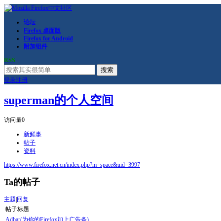
论坛
Firefox 桌面版
Firefox for Android
附加组件
RSS
搜索
登录
注册
superman的个人空间
访问量
0
新鲜事
帖子
资料
https://www.firefox.net.cn/index.php?m=space&uid=3997
Ta的帖子
主题
|
回复
帖子标题
Adbar(为你的Firefox加上广告条)