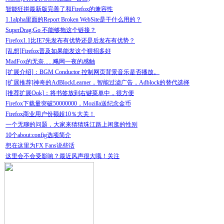
智能狂拼最新版完善了和Firefox的兼容性
1.1alpha里面的Report Broken WebSite是干什么用的？
SuperDrag;Go 不能够拖这个链接？
Firefox1.1比IE7先发布有优势还是后发布有优势？
[乱想]Firefox普及如果能发这个狠招多好
MadFox的无奈......飚网一夜的感触
[扩展介绍]：BGM Conductor 控制网页背景音乐是否播放。
[扩展推荐]神奇的AdBlockLearner，智能过滤广告，Adblock的替代选择
[推荐扩展Ook]：将书签放到右键菜单中，很方便
Firefox下载量突破50000000，Mozilla送纪念金币
Firefox商业用户份额超10％大关！
一个无聊的问题，大家来猜猜珠江路上闲逛的性别
10个about:config选项简介
想在这里为FX Fans说些话
这里会不会受影响？最近风声很大哦！关注