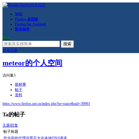
论坛
Firefox 桌面版
Firefox for Android
附加组件
RSS
搜索
登录
注册
meteor的个人空间
访问量
3
新鲜事
帖子
资料
https://www.firefox.net.cn/index.php?m=space&uid=39993
Ta的帖子
主题
|
回复
帖子标题
您当前的代理设置不允许本地DNS请求