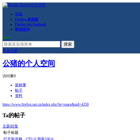
论坛
Firefox 桌面版
Firefox for Android
附加组件
RSS
搜索
登录
注册
公猪的个人空间
访问量
0
新鲜事
帖子
资料
https://www.firefox.net.cn/index.php?m=space&uid=4250
Ta的帖子
主题
|
回复
帖子标题
打开新浪网，CPU占用率100％