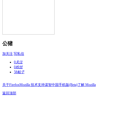
公猪
加关注
写私信
0
关注
0
粉丝
58
帖子
关于Firefox
Mozilla 技术支持
谋智中国
手机版(Beta)
了解 Mozilla
返回顶部