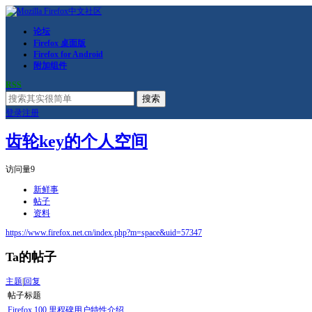
论坛
Firefox 桌面版
Firefox for Android
附加组件
RSS
搜索
登录
注册
齿轮key的个人空间
访问量
9
新鲜事
帖子
资料
https://www.firefox.net.cn/index.php?m=space&uid=57347
Ta的帖子
主题
|
回复
帖子标题
Firefox 100 里程碑用户特性介绍