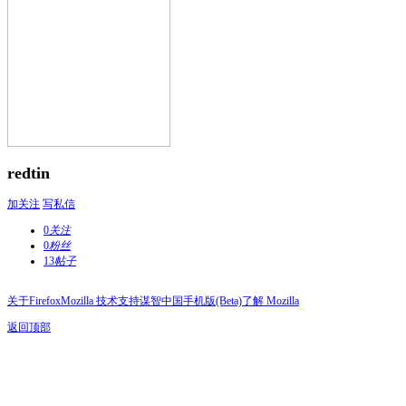
redtin
加关注
写私信
0
关注
0
粉丝
13
帖子
关于Firefox
Mozilla 技术支持
谋智中国
手机版(Beta)
了解 Mozilla
返回顶部