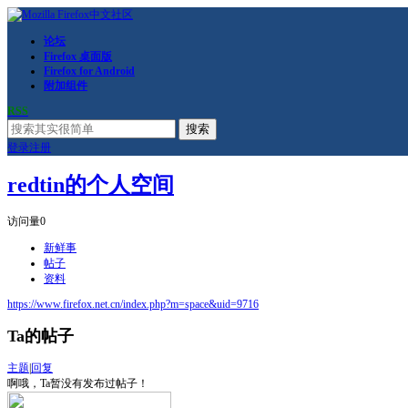
论坛
Firefox 桌面版
Firefox for Android
附加组件
RSS
搜索
登录
注册
redtin的个人空间
访问量
0
新鲜事
帖子
资料
https://www.firefox.net.cn/index.php?m=space&uid=9716
Ta的帖子
主题
|
回复
啊哦，Ta暂没有发布过帖子！