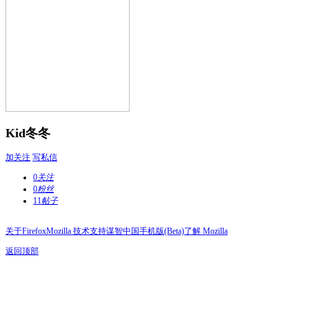
Kid冬冬
加关注
写私信
0
关注
0
粉丝
11
帖子
关于Firefox
Mozilla 技术支持
谋智中国
手机版(Beta)
了解 Mozilla
返回顶部