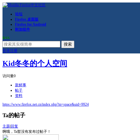
论坛
Firefox 桌面版
Firefox for Android
附加组件
RSS
搜索
登录
注册
Kid冬冬的个人空间
访问量
0
新鲜事
帖子
资料
https://www.firefox.net.cn/index.php?m=space&uid=9924
Ta的帖子
主题
|
回复
啊哦，Ta暂没有发布过帖子！