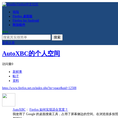
论坛
Firefox 桌面版
Firefox for Android
附加组件
RSS
搜索
登录
注册
AutoXBC的个人空间
访问量
0
新鲜事
帖子
资料
https://www.firefox.net.cn/index.php?m=space&uid=12508
AutoXBC
：
Firefox 如何实现适合宽度？
我使用了 Google 的桌面搜索工具，占用了屏幕侧边的空间。在浏览很多按