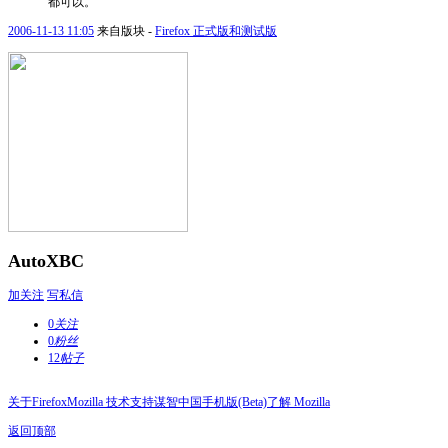
都可以。
2006-11-13 11:05
来自版块 -
Firefox 正式版和测试版
AutoXBC
加关注
写私信
0
关注
0
粉丝
12
帖子
关于Firefox
Mozilla 技术支持
谋智中国
手机版(Beta)
了解 Mozilla
返回顶部