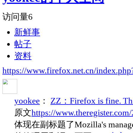
访问量
6
新鲜事
帖子
资料
https://www.firefox.net.cn/index.
yookee
：
ZZ：Firefox is fine. The
原文
https://www.theregister.com
体现在副标题了Mozilla's managemen