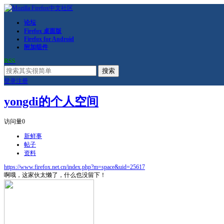
论坛
Firefox 桌面版
Firefox for Android
附加组件
RSS
搜索
登录
注册
yongdi的个人空间
访问量
0
新鲜事
帖子
资料
https://www.firefox.net.cn/index.php?m=space&uid=25617
啊哦，这家伙太懒了，什么也没留下！