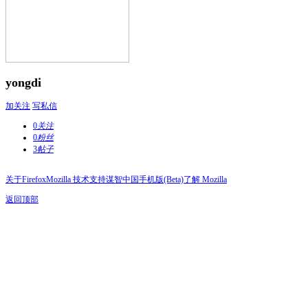
yongdi
加关注
写私信
0
关注
0
粉丝
3
帖子
关于Firefox
Mozilla 技术支持
谋智中国
手机版(Beta)
了解 Mozilla
返回顶部