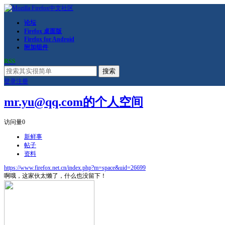
论坛
Firefox 桌面版
Firefox for Android
附加组件
RSS
搜索
登录
注册
mr.yu@qq.com的个人空间
访问量
0
新鲜事
帖子
资料
https://www.firefox.net.cn/index.php?m=space&uid=26699
啊哦，这家伙太懒了，什么也没留下！