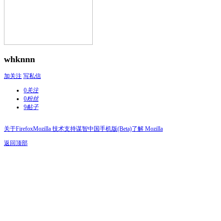
whknnn
加关注
写私信
0
关注
0
粉丝
9
帖子
关于Firefox
Mozilla 技术支持
谋智中国
手机版(Beta)
了解 Mozilla
返回顶部