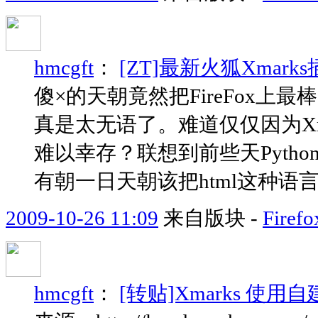
hmcgft
：
[ZT]最新火狐Xmarks
傻×的天朝竟然把FireFox上
真是太无语了。难道仅仅因为Xm
难以幸存？联想到前些天Pytho
有朝一日天朝该把html这种语
2009-10-26 11:09
来自版块 -
Fir
hmcgft
：
[转贴]Xmarks 使用