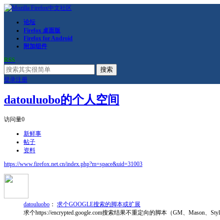
论坛
Firefox 桌面版
Firefox for Android
附加组件
RSS
搜索
登录
注册
datouluobo的个人空间
访问量
0
新鲜事
帖子
资料
https://www.firefox.net.cn/index.php?m=space&uid=31003
datouluobo
：
求个GOOGLE搜索的脚本或扩展
求个https://encrypted.google.com搜索结果不重定向的脚本（GM、Mason、S