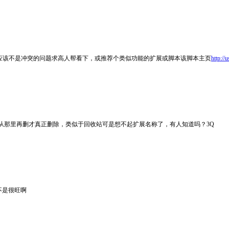
都关了仍不工作，应该不是冲突的问题求高人帮看下，或推荐个类似功能的扩展或脚本该脚本主页
http://
从那里再删才真正删除，类似于回收站可是想不起扩展名称了，有人知道吗？3Q
不是很旺啊