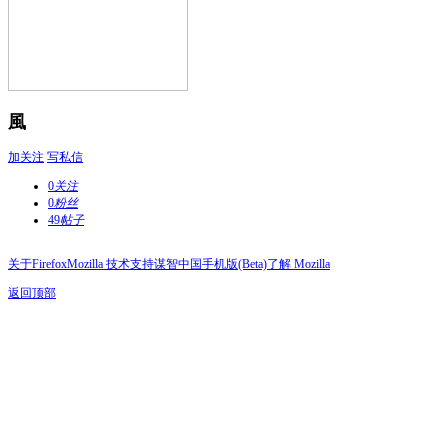
風
加关注
写私信
0
关注
0
粉丝
49
帖子
关于Firefox
Mozilla 技术支持
谋智中国
手机版(Beta)
了解 Mozilla
返回顶部