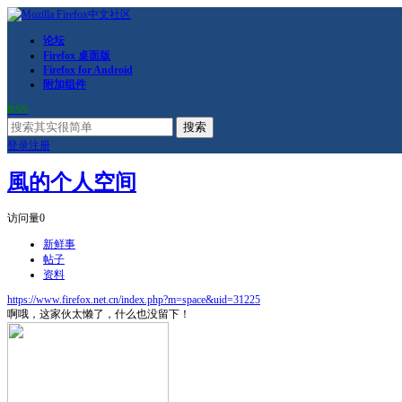
论坛
Firefox 桌面版
Firefox for Android
附加组件
RSS
搜索
登录
注册
風的个人空间
访问量
0
新鲜事
帖子
资料
https://www.firefox.net.cn/index.php?m=space&uid=31225
啊哦，这家伙太懒了，什么也没留下！