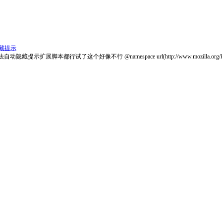
藏提示
像不行 @namespace url(http://www.mozilla.org/keymaster/gatekee