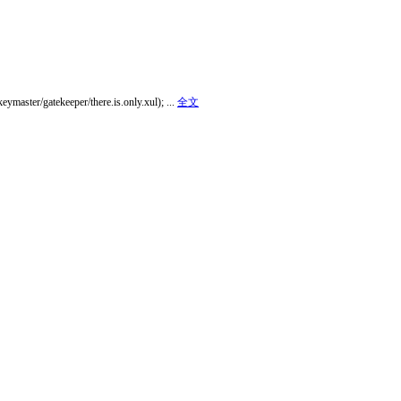
per/there.is.only.xul); ...
全文