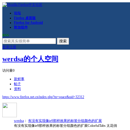
论坛
Firefox 桌面版
Firefox for Android
附加组件
RSS
搜索
登录
注册
werdsa的个人空间
访问量
0
新鲜事
帖子
资料
https://www.firefox.net.cn/index.php?m=space&uid=32312
werdsa
：
有没有实现像ie9那样效果的标签分组颜色的扩展
有没有实现像ie9那样效果的标签分组颜色的扩展ColorfulTabs 太花俏