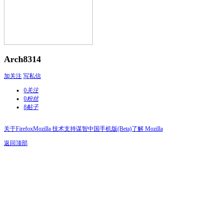
Arch8314
加关注
写私信
0
关注
0
粉丝
8
帖子
关于Firefox
Mozilla 技术支持
谋智中国
手机版(Beta)
了解 Mozilla
返回顶部