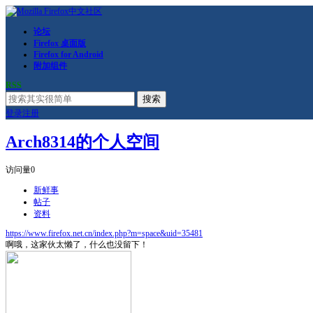
论坛
Firefox 桌面版
Firefox for Android
附加组件
RSS
搜索
登录
注册
Arch8314的个人空间
访问量
0
新鲜事
帖子
资料
https://www.firefox.net.cn/index.php?m=space&uid=35481
啊哦，这家伙太懒了，什么也没留下！