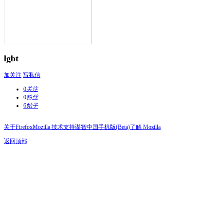
lgbt
加关注
写私信
0
关注
0
粉丝
6
帖子
关于Firefox
Mozilla 技术支持
谋智中国
手机版(Beta)
了解 Mozilla
返回顶部