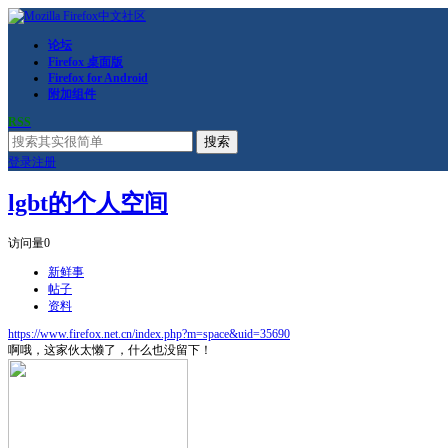
论坛
Firefox 桌面版
Firefox for Android
附加组件
RSS
搜索
登录
注册
lgbt的个人空间
访问量
0
新鲜事
帖子
资料
https://www.firefox.net.cn/index.php?m=space&uid=35690
啊哦，这家伙太懒了，什么也没留下！