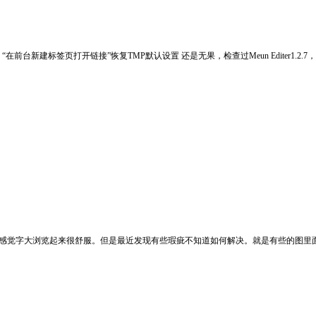
签页打开链接”恢复TMP默认设置 还是无果，检查过Meun Editer1.2.7，也没有隐藏掉这
%，个人感觉字大浏览起来很舒服。但是最近发现有些瑕疵不知道如何解决。就是有些的图