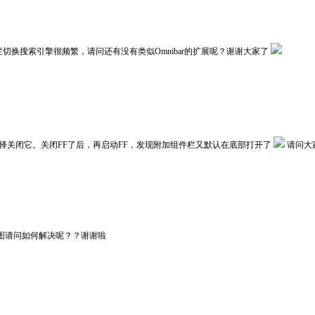
址栏切换搜索引擎很频繁，请问还有没有类似Omnibar的扩展呢？谢谢大家了
选择关闭它。关闭FF了后，再启动FF，发现附加组件栏又默认在底部打开了
请问大
家看图请问如何解决呢？？谢谢啦