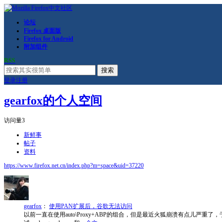
论坛
Firefox 桌面版
Firefox for Android
附加组件
RSS
搜索
登录
注册
gearfox的个人空间
访问量
3
新鲜事
帖子
资料
https://www.firefox.net.cn/index.php?m=space&uid=37220
gearfox
：
使用PAN扩展后，谷歌无法访问
以前一直在使用auto\Proxy+ABP的组合，但是最近火狐崩溃有点儿严重