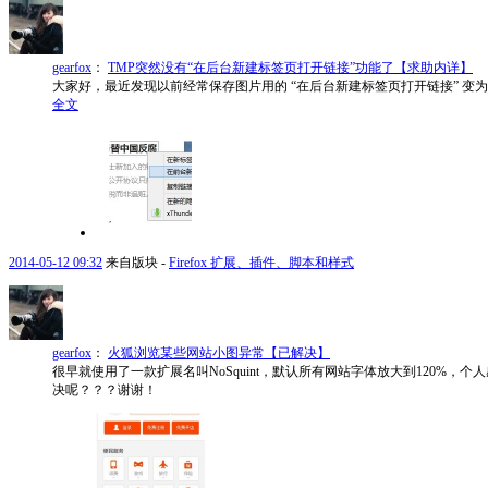
gearfox
：
TMP突然没有“在后台新建标签页打开链接”功能了【求助内详】
大家好，最近发现以前经常保存图片用的 “在后台新建标签页打开链接” 变为 “在前台新建标
全文
2014-05-12 09:32
来自版块 -
Firefox 扩展、插件、脚本和样式
gearfox
：
火狐浏览某些网站小图异常【已解决】
很早就使用了一款扩展名叫NoSquint，默认所有网站字体放大到120
决呢？？？谢谢！