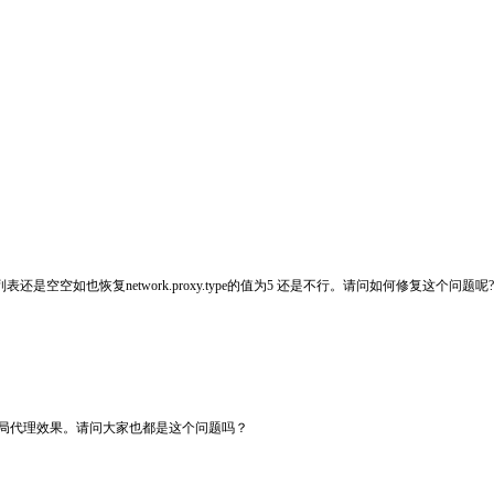
e的值改为0 可代理列表还是空空如也恢复network.proxy.type的值为5 还是不行。请问如何修复这个
，都是全局代理效果。请问大家也都是这个问题吗？