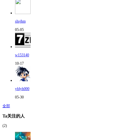
shsjhm
05-05
w153140
10-17
yfdyh000
05-30
全部
Ta关注的人
(2)