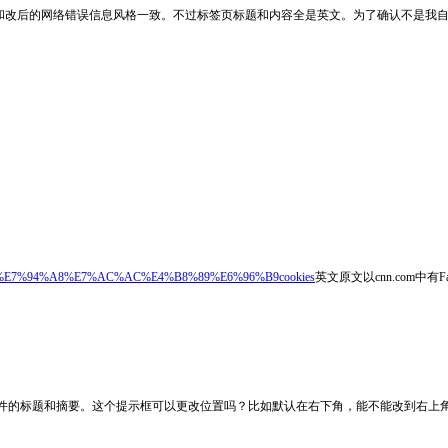
新的样式，和改后的网络错误信息风格一致。不过标签页标题和内容全是英文。为了确认不
7%A6%81%E7%94%A8%E7%AC%AC%E4%B8%89%E6%96%B9cookies
英文原文以cnn.com中有Fa
示框，带有新邮件的标题和摘要。这个提示框可以更改位置吗？比如默认在右下角，能不能改到右上