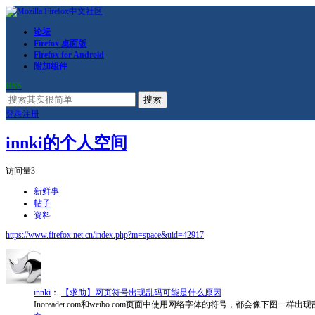
论坛
Firefox 桌面版
Firefox for Android
附加组件
RSS
搜索
登录
注册
innki的个人空间
访问量
3
新鲜事
帖子
资料
https://www.firefox.net.cn/index.php?m=space&uid=42917
innki
：
【求助】网页符号出现乱码可能是什么原因
Inoreader.com和weibo.com页面中使用网络字体的符号，都会像下图一