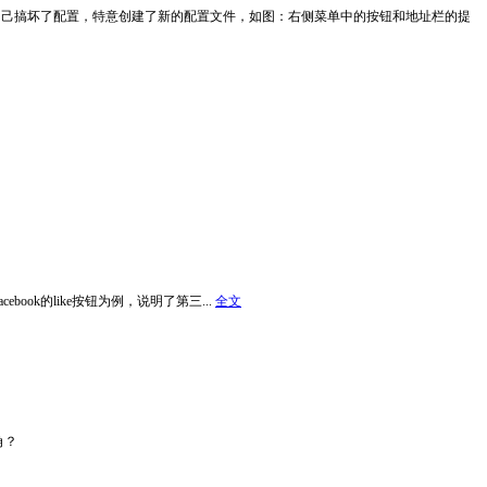
是我自己搞坏了配置，特意创建了新的配置文件，如图：右侧菜单中的按钮和地址栏的提
cebook的like按钮为例，说明了第三...
全文
角？