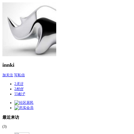
innki
加关注
写私信
2
关注
2
粉丝
55
帖子
最近来访
(3)