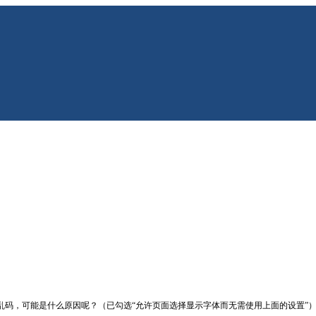
样出现乱码，可能是什么原因呢？（已勾选“允许页面选择显示字体而无需使用上面的设置”）个人认为可