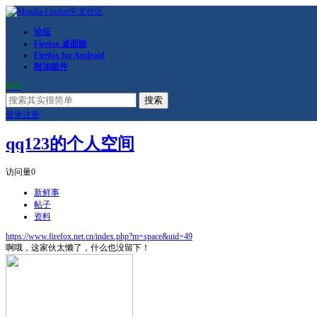
论坛
Firefox 桌面版
Firefox for Android
附加组件
RSS
搜索
登录
注册
qq123的个人空间
访问量
0
新鲜事
帖子
资料
https://www.firefox.net.cn/index.php?m=space&uid=49
啊哦，这家伙太懒了，什么也没留下！