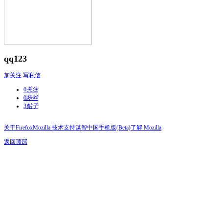
qq123
加关注
写私信
0
关注
0
粉丝
3
帖子
关于Firefox
Mozilla 技术支持
谋智中国
手机版(Beta)
了解 Mozilla
返回顶部