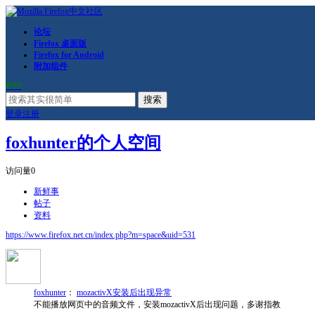
论坛
Firefox 桌面版
Firefox for Android
附加组件
RSS
搜索
登录
注册
foxhunter的个人空间
访问量
0
新鲜事
帖子
资料
https://www.firefox.net.cn/index.php?m=space&uid=531
foxhunter
：
mozactivX安装后出现异常
不能播放网页中的音频文件，安装mozactivX后出现问题，多谢指教