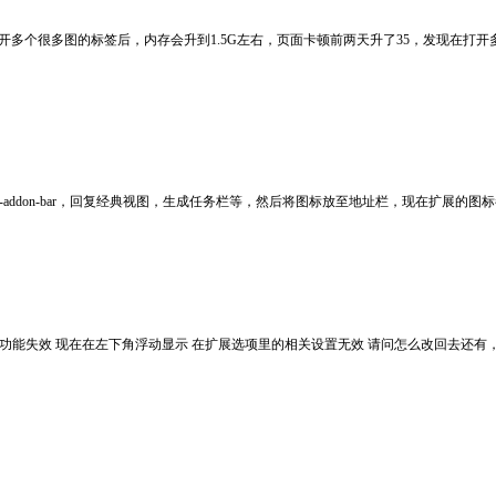
开多个很多图的标签后，内存会升到1.5G左右，页面卡顿前两天升了35，发现在打
oolbars，url-addon-bar，回复经典视图，生成任务栏等，然后将图标放至地址栏，现在扩展的图标都是放在Lo
显示当前鼠标悬停链接 功能失效 现在在左下角浮动显示 在扩展选项里的相关设置无效 请问怎么