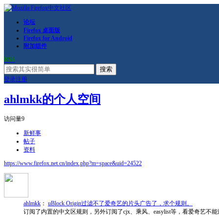
论坛
Firefox 桌面版
Firefox for Android
附加组件
RSS
搜索
登录
注册
ahlmkk的个人空间
访问量
9
新鲜事
帖子
资料
https://www.firefox.net.cn/index.php?m=space&uid=24522
ahlmkk
：
uBlock Origin过滤不了爱奇艺的片头广告了，求个规则。
订阅了内置的中文区规则，另外订阅了cjx、乘风、easylist等，看爱奇