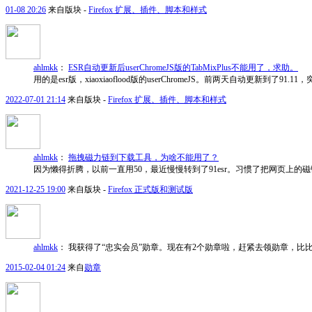
01-08 20:26
来自版块 -
Firefox 扩展、插件、脚本和样式
ahlmkk
：
ESR自动更新后userChromeJS版的TabMixPlus不能用了，求助。
用的是esr版，xiaoxiaoflood版的userChromeJS。前两天自动更新到了91.1
2022-07-01 21:14
来自版块 -
Firefox 扩展、插件、脚本和样式
ahlmkk
：
拖拽磁力链到下载工具，为啥不能用了？
因为懒得折腾，以前一直用50，最近慢慢转到了91esr。习惯了把网页上的
2021-12-25 19:00
来自版块 -
Firefox 正式版和测试版
ahlmkk
：
我获得了“忠实会员”勋章。现在有2个勋章啦，赶紧去领勋章，比
2015-02-04 01:24
来自
勋章