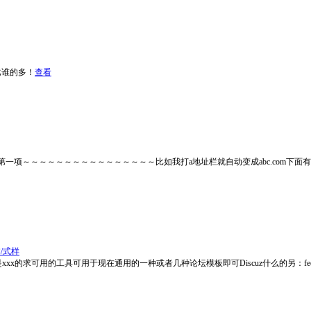
比谁的多！
查看
项～～～～～～～～～～～～～～～～比如我打a地址栏就自动变成abc.com下面有
/式样
xxx的求可用的工具可用于现在通用的一种或者几种论坛模板即可Discuz什么的另：fe