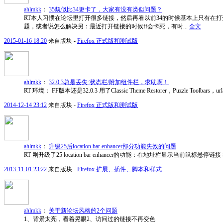
ahlmkk
：
35貌似比34更卡了，大家有没有类似问题？
RT本人习惯在论坛里打开很多链接，然后再看以前34的时候基本上只有在打
题，或者说怎么解决另：最近打开链接的时候ff会卡死，有时...
全文
2015-01-16 18:20
来自版块 -
Firefox 正式版和测试版
ahlmkk
：
32.0.3总是丢失·状态栏/附加组件栏，求助啊！
RT 环境： FF版本还是32.0.3 用了Classic Theme Restorer，Puzzle T
2014-12-14 23:12
来自版块 -
Firefox 正式版和测试版
ahlmkk
：
升级25后location bar enhancer部分功能失效的问题
RT 刚升级了25 location bar enhancer的功能：在地址栏
2013-11-01 23:22
来自版块 -
Firefox 扩展、插件、脚本和样式
ahlmkk
：
关于新论坛风格的2个问题
1、背景太亮，看着晃眼2、访问过的链接不再变色