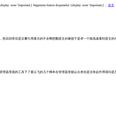
 !important;} #appmenu-button dropmarker {display: none !important;} ...
全文
题，然后回答但是豆瓣引用显示的不全啊想翻原文好麻烦于是求一个能迅速看到原文的
 新版UC脚本管理器里面的工具下了紫云飞的几个脚本在管理器里能认出来但是没有起作用请问