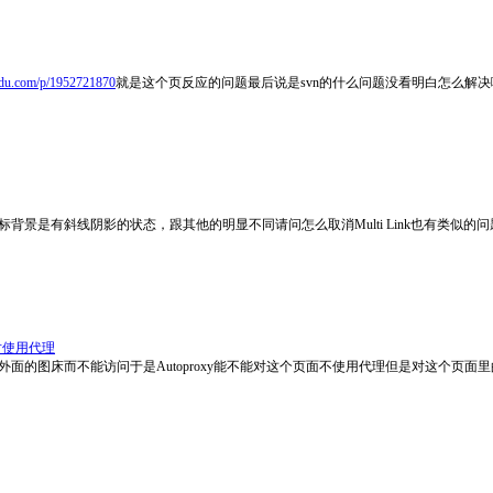
baidu.com/p/1952721870
就是这个页反应的问题最后说是svn的什么问题没看明白怎么解决
图标背景是有斜线阴影的状态，跟其他的明显不同请问怎么取消Multi Link也有类
片使用代理
面的图床而不能访问于是Autoproxy能不能对这个页面不使用代理但是对这个页面