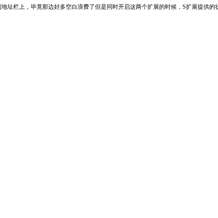
什么的都放到地址栏上，毕竟那边好多空白浪费了但是同时开启这两个扩展的时候，S扩展