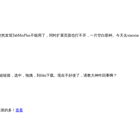
1，突然发现TabMixPlus不能用了，同时扩展页面也打不开，一片空白那种。今天去xiaoxiaoflood
磁链链接，选中，拖拽，到fdm下载。现在不好使了，请教大神咋回事啊？
比谁的多！
查看