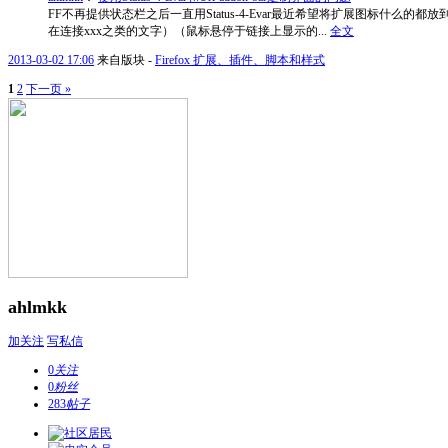
FF不再提供状态栏之后一直用Status-4-Evar最近希望将扩展图标
在连接xxx之类的文字）（鼠标悬停于链接上显示的...
全文
2013-03-02 17:06
来自版块 -
Firefox 扩展、插件、脚本和样式
1
2
下一页 »
ahlmkk
加关注
写私信
0
关注
0
粉丝
283
帖子