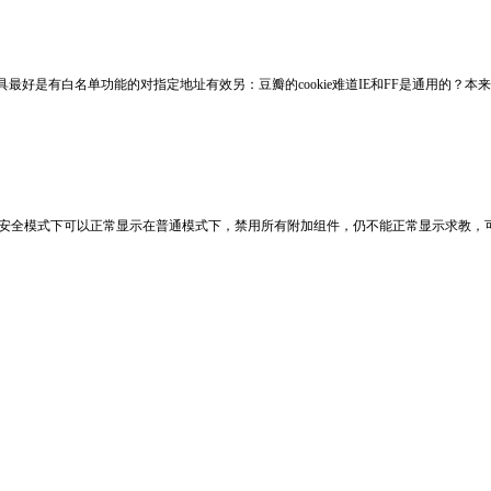
的工具最好是有白名单功能的对指定地址有效另：豆瓣的cookie难道IE和FF是通用
在安全模式下可以正常显示在普通模式下，禁用所有附加组件，仍不能正常显示求教，可能是哪