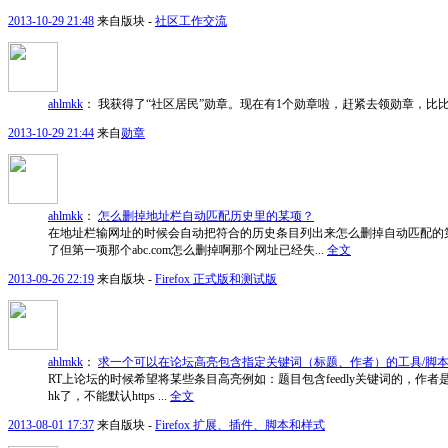
2013-10-29 21:48
来自版块 -
社区工作交流
ahlmkk
：
我获得了“社区居民”勋章。现在有1个勋章啦，赶紧去领勋章，比
2013-10-29 21:44
来自
勋章
ahlmkk
：
怎么删掉地址栏自动匹配历史里的某项？
在地址栏输网址的时候会自动把符合的历史条目列出来怎么删掉自动匹配的第一
了但第一项那个abc.com怎么删掉啊那个网址已经失...
全文
2013-09-26 22:19
来自版块 -
Firefox 正式版和测试版
ahlmkk
：
求一个可以在论坛高亮包含指定关键词（标题、作者）的工具/脚本
RT上论坛的时候希望将某些条目高亮例如：题目包含feedly关键词的，作者是
hk了，不能默认https ...
全文
2013-08-01 17:37
来自版块 -
Firefox 扩展、插件、脚本和样式