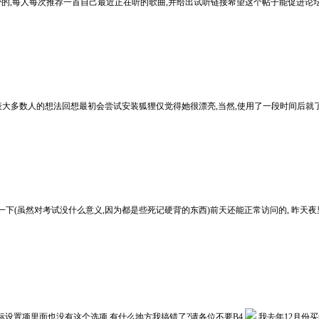
,每人每次推荐一首自己最近正在听的歌曲,并给出试听链接希望这个帖子能促进论坛成员相互
表大多数人的想法回想最初会尝试安装狐狸仅觉得她很漂亮,当然,使用了一段时间后就
一下(虽然对考试没什么意义,因为都是些死记硬背的东西)前天还能正常访问的, 昨天夜
标设置项里面也没有这个选项,有什么地方我搞错了?请各位不要B4
我去年12月份买