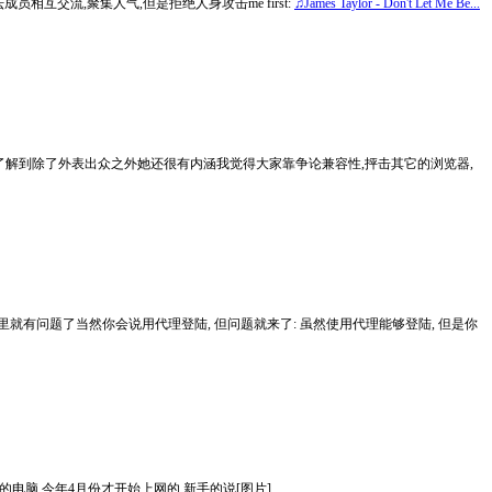
交流,聚集人气,但是拒绝人身攻击me first:
♫James Taylor - Don't Let Me Be...
了解到除了外表出众之外她还很有内涵我觉得大家靠争论兼容性,抨击其它的浏览器,
里就有问题了当然你会说用代理登陆, 但问题就来了: 虽然使用代理能够登陆, 但是你
的电脑,今年4月份才开始上网的,新手的说[图片]