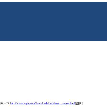
载使用一下
http://www.apple.com/downloads/dashboar ... owser.html
[图片]