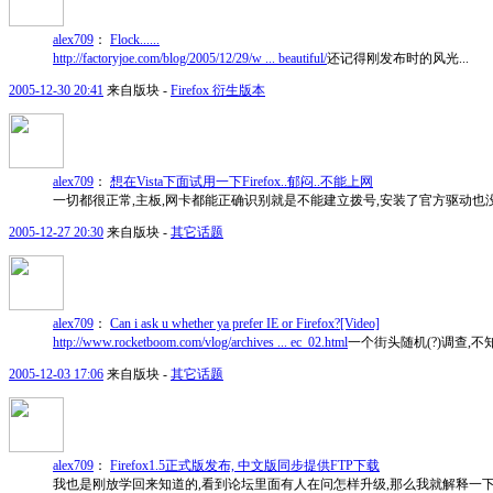
alex709
：
Flock......
http://factoryjoe.com/blog/2005/12/29/w ... beautiful/
还记得刚发布时的风光...
2005-12-30 20:41
来自版块 -
Firefox 衍生版本
alex709
：
想在Vista下面试用一下Firefox..郁闷..不能上网
一切都很正常,主板,网卡都能正确识别就是不能建立拨号,安装了官方驱动也没用,版本是bu
2005-12-27 20:30
来自版块 -
其它话题
alex709
：
Can i ask u whether ya prefer IE or Firefox?[Video]
http://www.rocketboom.com/vlog/archives ... ec_02.html
一个街头随机(?)调查,不
2005-12-03 17:06
来自版块 -
其它话题
alex709
：
Firefox1.5正式版发布, 中文版同步提供FTP下载
我也是刚放学回来知道的,看到论坛里面有人在问怎样升级,那么我就解释一下大部分