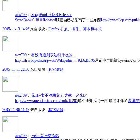
alex709
：
ScrapBook 0.18.0 Released
ScrapBook 0.18.0 Released
顺便自己胡乱写了一些东西
http://mywallop.com/pub
2005-11-13 14:26
来自版块 -
Firefox 扩展、插件、脚本和样式
alex709
：
有没有通则表达符什么的...
http://zh.wikipedia.org/wiki/Wikipedia_ ... 9.E6.B3.95
用记事本编辑\system32\driver
2005-11-11 22:50
来自版块 -
其它话题
alex709
：
風真≈太不够朋友了,大家一起来B4
http://www.spreadfirefox.com/node/19205
也不通知我们一声,错过评选了
察看结
2005-11-06 11:17
来自版块 -
其它话题
alex709
：
well...音乐交流帖