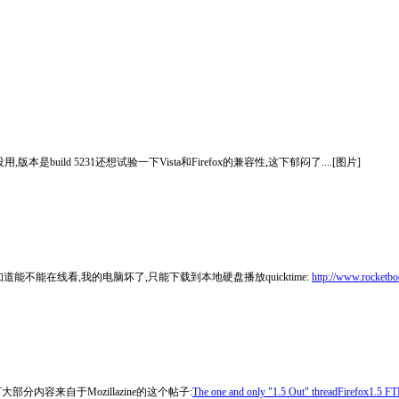
ild 5231还想试验一下Vista和Firefox的兼容性,这下郁闷了....[图片]
知道能不能在线看,我的电脑坏了,只能下载到本地硬盘播放quicktime:
http://www.rocketboo
内容来自于Mozillazine的这个帖子:
The one and only "1.5 Out" thread
Firefox1.5