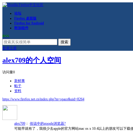
论坛
Firefox 桌面版
Firefox for Android
附加组件
RSS
搜索
登录
注册
alex709的个人空间
访问量
0
新鲜事
帖子
资料
https://www.firefox.net.cn/index.php?m=space&uid=8264
alex709
：
传说中的google浏览器?
可能早就有了，我很少去apple的官方网站mac os x 10.4以上的朋友可以下