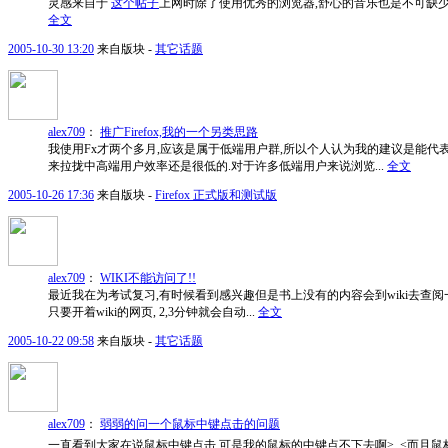
灵感来自于
这个帖子
上网时除了使用优秀的浏览器,舒心的音乐也是不可缺少的
全文
2005-10-30 13:20
来自版块 -
其它话题
alex709
：
推广Firefox,我的一个另类思路
我使用Fx才两个多月,应该是属于低端用户群,所以个人认为我的建议是能代
来拉拢中高端用户效率还是很低的.对于许多低端用户来说浏览...
全文
2005-10-26 17:36
来自版块 -
Firefox 正式版和测试版
alex709
：
WIKI不能访问了!!
最近我在为考试复习,有时候看到感兴趣但是书上没有的内容会到wiki去查阅
只要开着wiki的网页, 2,3分钟就会自动...
全文
2005-10-22 09:58
来自版块 -
其它话题
alex709
：
弱弱的问一个鼠标中键点击的问题
一直看到大家在说鼠标中键点击,可是我的鼠标的中键点不下去啊>_<而且鼠