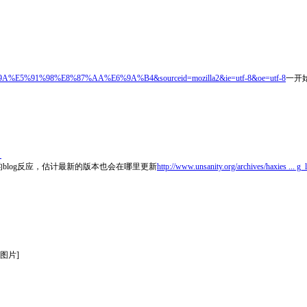
BC%9A%E5%91%98%E8%87%AA%E6%9A%B4&sourceid=mozilla2&ie=utf-8&oe=utf-8
一开始
。
去作者的blog反应，估计最新的版本也会在哪里更新
http://www.unsanity.org/archives/haxies ... g_
图片]