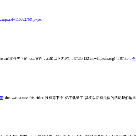
lic.aspx?id=11688276&ty=per
s\etc\文件夹下的hosts文件，添加以下内容145.97.39.132 en.wikipedia.org145.97.39...
全
果
i dun wanna miss this either..只有等下个1亿下载量了..其实以后有类似的活动我们这