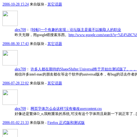
2006-10-28 15:24
来自版块 -
其它话题
alex709
：
[转帖]一个有趣的发现：论坛版主是最不以貌取人的职业
昨天无聊，用google瞎搜索东西。
http://www.google.com/search?q=%E4%
2006-08-30 17:43
来自版块 -
其它话题
alex709
：
许多人都在期待的ShapeShifter Universal终于开始出测试版了。。
相信许多intel-mac的朋友都在等这个软件的universal版本，有bug的话
2006-07-28 22:02
来自版块 -
其它话题
alex709
：
网页字体怎么会这样?没有修改usercontent.css
好像还是繁体O_o,我刚重装的系统,可没有这个字体而且刷新一下就正常了...[
2006-01-02 21:33
来自版块 -
Firefox 正式版和测试版