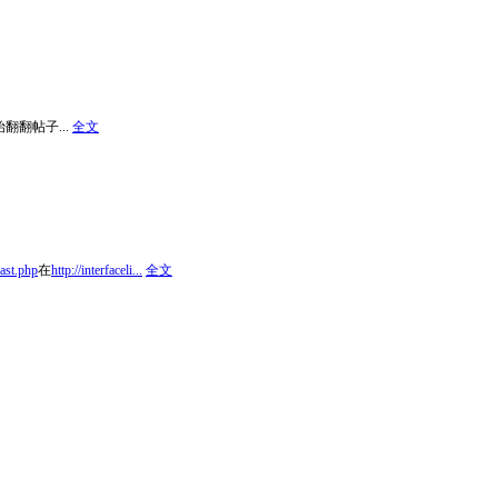
翻翻帖子...
全文
last.php
在
http://interfaceli...
全文