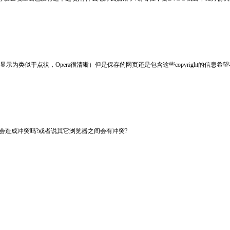
显示为类似于点状，Opera很清晰）但是保存的网页还是包含这些copyright的信息
cape,会造成冲突吗?或者说其它浏览器之间会有冲突?