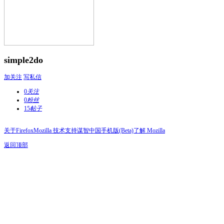
simple2do
加关注
写私信
0
关注
0
粉丝
15
帖子
关于Firefox
Mozilla 技术支持
谋智中国
手机版(Beta)
了解 Mozilla
返回顶部