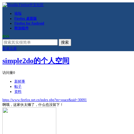
论坛
Firefox 桌面版
Firefox for Android
附加组件
RSS
搜索
登录
注册
simple2do的个人空间
访问量
0
新鲜事
帖子
资料
https://www.firefox.net.cn/index.php?m=space&uid=30091
啊哦，这家伙太懒了，什么也没留下！