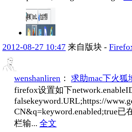
2012-08-27 10:47
来自版块 -
Fir
wenshanliren
：
求助mac下火
firefox设置如下network.enableI
falsekeyword.URL;https://www.g
CN&q=keyword.enabled;t
栏输...
全文