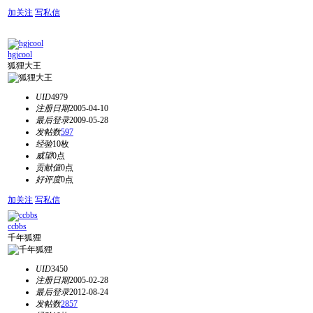
加关注
写私信
hgjcool
狐狸大王
UID
4979
注册日期
2005-04-10
最后登录
2009-05-28
发帖数
597
经验
10枚
威望
0点
贡献值
0点
好评度
0点
加关注
写私信
ccbbs
千年狐狸
UID
3450
注册日期
2005-02-28
最后登录
2012-08-24
发帖数
2857