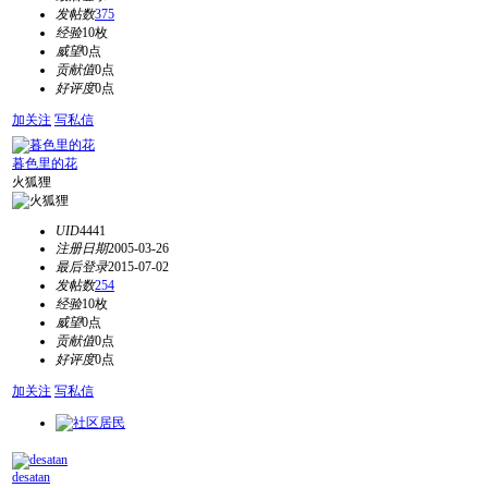
发帖数
375
经验
10枚
威望
0点
贡献值
0点
好评度
0点
加关注
写私信
暮色里的花
火狐狸
UID
4441
注册日期
2005-03-26
最后登录
2015-07-02
发帖数
254
经验
10枚
威望
0点
贡献值
0点
好评度
0点
加关注
写私信
desatan