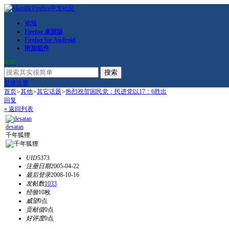
论坛
Firefox 桌面版
Firefox for Android
附加组件
RSS
搜索
登录
注册
首页
>
其他
>
其它话题
>
热烈祝贺国民党：民进党以17：6胜出
回复
« 返回列表
desatan
千年狐狸
UID
5373
注册日期
2005-04-22
最后登录
2008-10-16
发帖数
1033
经验
10枚
威望
0点
贡献值
0点
好评度
0点