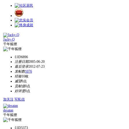
Jacky-Q
千年狐狸
UID
6896
注册日期
2005-06-20
最后登录
2012-07-23
发帖数
1076
经验
10枚
威望
0点
贡献值
0点
好评度
0点
加关注
写私信
desatan
千年狐狸
UID
5373