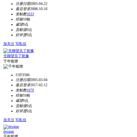
注册日期
2005-04-22
最后登录
2008-10-16
发帖数
1033
经验
10枚
威望
0点
贡献值
0点
好评度
0点
加关注
写私信
无聊望见了犹豫
千年狐狸
UID
3586
注册日期
2005-03-04
最后登录
2017-02-12
发帖数
1679
经验
10枚
威望
0点
贡献值
0点
好评度
0点
加关注
写私信
desatan
千年狐狸