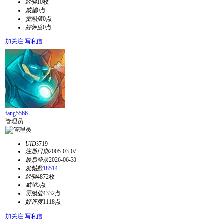
经验
10枚
威望
0点
贡献值
0点
好评度
0点
加关注
写私信
fang5566
管理员
UID
3719
注册日期
2005-03-07
最后登录
2026-06-30
发帖数
18514
经验
4872枚
威望
5点
贡献值
4332点
好评度
1118点
加关注
写私信