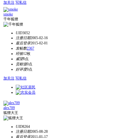
加关注
写私信
smoke
千年狐狸
UID
3052
注册日期
2005-02-16
最后登录
2015-02-01
发帖数
2367
经验
12枚
威望
0点
贡献值
0点
好评度
0点
加关注
写私信
alex709
狐狸大王
UID
8264
注册日期
2005-08-28
最后登录
2011-01-17