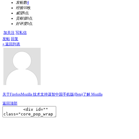
发帖数
4
经验
10枚
威望
0点
贡献值
0点
好评度
0点
加关注
写私信
发帖
回复
« 返回列表
关于Firefox
Mozilla 技术支持
谋智中国
手机版(Beta)
了解 Mozilla
返回顶部