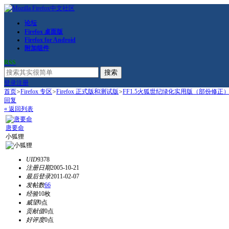
论坛
Firefox 桌面版
Firefox for Android
附加组件
RSS
搜索
登录
注册
首页
>
Firefox 专区
>
Firefox 正式版和测试版
>
FF1.5火狐世纪绿化实用版（部份修正
回复
« 返回列表
唐要命
小狐狸
UID
9378
注册日期
2005-10-21
最后登录
2011-02-07
发帖数
66
经验
10枚
威望
0点
贡献值
0点
好评度
0点