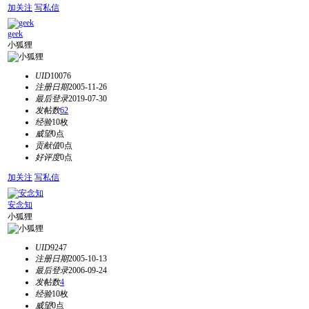
加关注
写私信
geek
小狐狸
UID
10076
注册日期
2005-11-26
最后登录
2019-07-30
发帖数
62
经验
10枚
威望
0点
贡献值
0点
好评度
0点
加关注
写私信
安念知
小狐狸
UID
9247
注册日期
2005-10-13
最后登录
2006-09-24
发帖数
4
经验
10枚
威望
0点