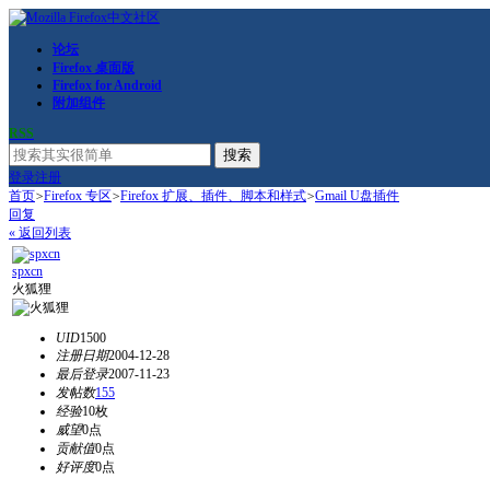
论坛
Firefox 桌面版
Firefox for Android
附加组件
RSS
搜索
登录
注册
首页
>
Firefox 专区
>
Firefox 扩展、插件、脚本和样式
>
Gmail U盘插件
回复
« 返回列表
spxcn
火狐狸
UID
1500
注册日期
2004-12-28
最后登录
2007-11-23
发帖数
155
经验
10枚
威望
0点
贡献值
0点
好评度
0点