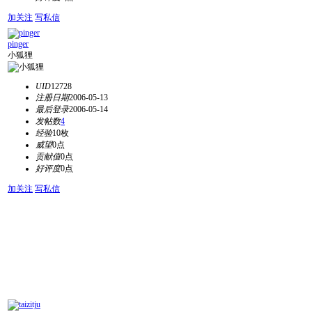
加关注
写私信
pinger
小狐狸
UID
12728
注册日期
2006-05-13
最后登录
2006-05-14
发帖数
4
经验
10枚
威望
0点
贡献值
0点
好评度
0点
加关注
写私信