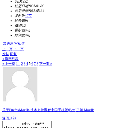
UID
1952
注册日期
2005-01-09
最后登录
2013-05-14
发帖数
4977
经验
10枚
威望
0点
贡献值
0点
好评度
0点
加关注
写私信
上一页
下一页
发帖
回复
« 返回列表
« 上一页
1...
2
3
4
5
6
7
8
下一页 »
关于Firefox
Mozilla 技术支持
谋智中国
手机版(Beta)
了解 Mozilla
返回顶部