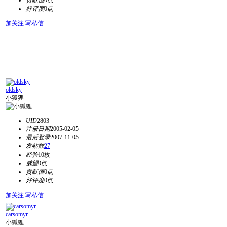
贡献值
0点
好评度
0点
加关注
写私信
oldsky
小狐狸
UID
2803
注册日期
2005-02-05
最后登录
2007-11-05
发帖数
27
经验
10枚
威望
0点
贡献值
0点
好评度
0点
加关注
写私信
carsomyr
小狐狸