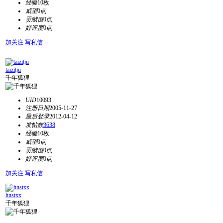
经验
10枚
威望
0点
贡献值
0点
好评度
0点
加关注
写私信
taizitju
千年狐狸
UID
10093
注册日期
2005-11-27
最后登录
2012-04-12
发帖数
3638
经验
10枚
威望
0点
贡献值
0点
好评度
0点
加关注
写私信
hnstxx
千年狐狸