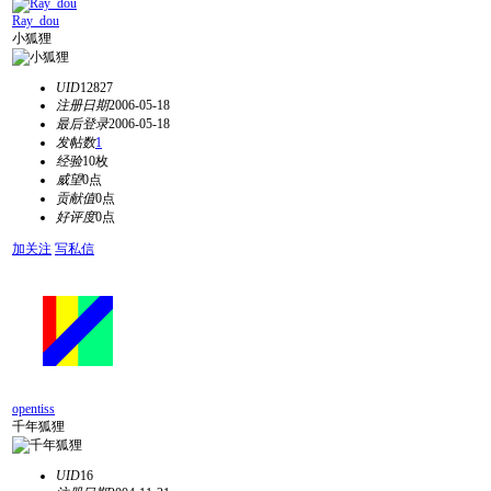
Ray_dou
小狐狸
UID
12827
注册日期
2006-05-18
最后登录
2006-05-18
发帖数
1
经验
10枚
威望
0点
贡献值
0点
好评度
0点
加关注
写私信
opentiss
千年狐狸
UID
16