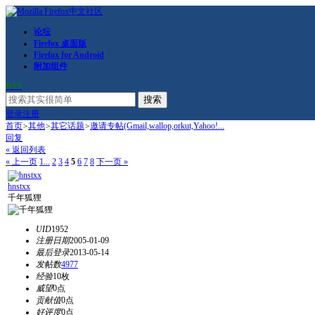
论坛
Firefox 桌面版
Firefox for Android
附加组件
RSS
搜索
登录
注册
首页
>
其他
>
其它话题
>
邀请专帖(Gmail,wallop,orkut,Yahoo!...
回复
« 返回列表
« 上一页
1...
2
3
4
5
6
7
8
下一页 »
hnstxx
千年狐狸
UID
1952
注册日期
2005-01-09
最后登录
2013-05-14
发帖数
4977
经验
10枚
威望
0点
贡献值
0点
好评度
0点