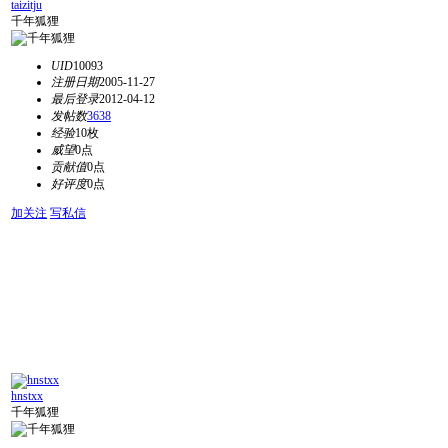
taizitju
千年狐狸
UID
10093
注册日期
2005-11-27
最后登录
2012-04-12
发帖数
3638
经验
10枚
威望
0点
贡献值
0点
好评度
0点
加关注
写私信
hnstxx
千年狐狸