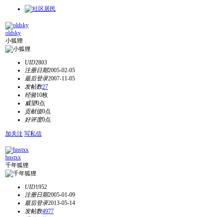
oldsky
小狐狸
UID
2803
注册日期
2005-02-05
最后登录
2007-11-05
发帖数
27
经验
10枚
威望
0点
贡献值
0点
好评度
0点
加关注
写私信
hnstxx
千年狐狸
UID
1952
注册日期
2005-01-09
最后登录
2013-05-14
发帖数
4977