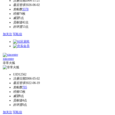
注册日期
2004-11-21
最后登录
2026-06-02
发帖数
3378
经验
74枚
威望
1点
贡献值
42点
好评度
13点
加关注
写私信
xincentre
非常火狐
UID
12562
注册日期
2006-05-02
最后登录
2022-06-19
发帖数
705
经验
15枚
威望
0点
贡献值
4点
好评度
0点
加关注
写私信