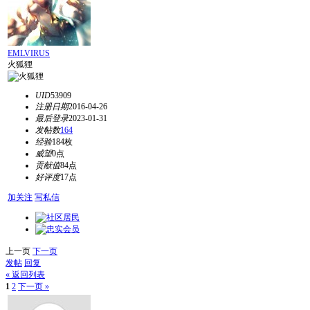
EMLVIRUS
火狐狸
UID
53909
注册日期
2016-04-26
最后登录
2023-01-31
发帖数
164
经验
184枚
威望
0点
贡献值
84点
好评度
17点
加关注
写私信
上一页
下一页
发帖
回复
« 返回列表
1
2
下一页 »