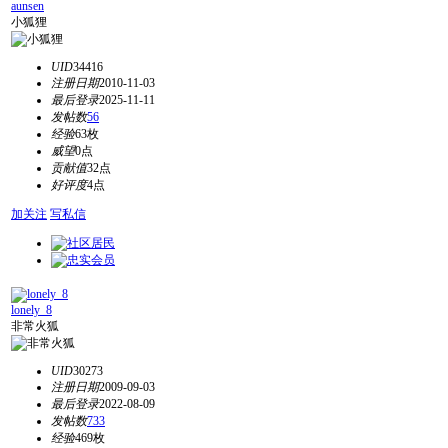
aunsen
小狐狸
UID
34416
注册日期
2010-11-03
最后登录
2025-11-11
发帖数
56
经验
63枚
威望
0点
贡献值
32点
好评度
4点
加关注
写私信
lonely_8
非常火狐
UID
30273
注册日期
2009-09-03
最后登录
2022-08-09
发帖数
733
经验
469枚