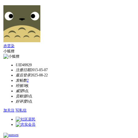
赤雲染
小狐狸
UID
49929
注册日期
2015-05-07
最后登录
2025-08-22
发帖数
2
经验
3枚
威望
0点
贡献值
0点
好评度
0点
加关注
写私信