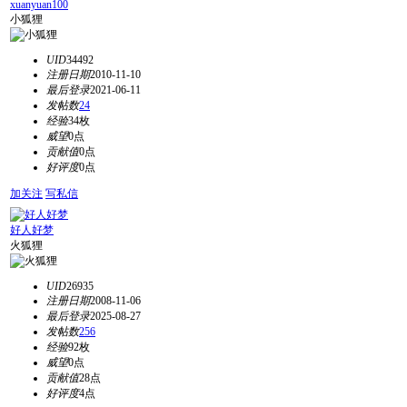
xuanyuan100
小狐狸
UID
34492
注册日期
2010-11-10
最后登录
2021-06-11
发帖数
24
经验
34枚
威望
0点
贡献值
0点
好评度
0点
加关注
写私信
好人好梦
火狐狸
UID
26935
注册日期
2008-11-06
最后登录
2025-08-27
发帖数
256
经验
92枚
威望
0点
贡献值
28点
好评度
4点