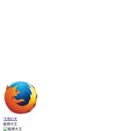
飞雪幻天
狐狸大王