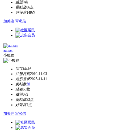
威望
0点
贡献值
86点
好评度
149点
加关注
写私信
aunsen
小狐狸
UID
34416
注册日期
2010-11-03
最后登录
2025-11-11
发帖数
56
经验
63枚
威望
0点
贡献值
32点
好评度
4点
加关注
写私信