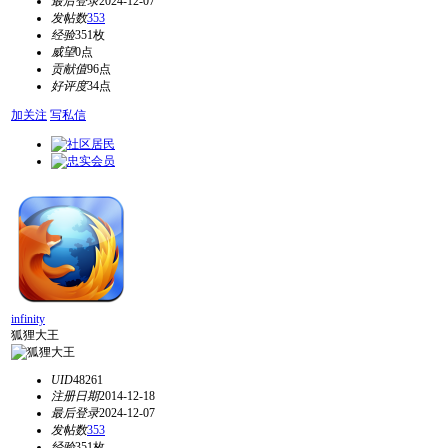
最后登录
2024-12-07
发帖数
353
经验
351枚
威望
0点
贡献值
96点
好评度
34点
加关注
写私信
infinity
狐狸大王
UID
48261
注册日期
2014-12-18
最后登录
2024-12-07
发帖数
353
经验
351枚