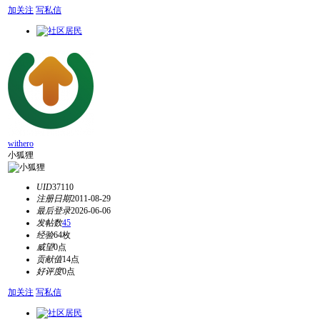
加关注
写私信
withero
小狐狸
UID
37110
注册日期
2011-08-29
最后登录
2026-06-06
发帖数
45
经验
64枚
威望
0点
贡献值
14点
好评度
0点
加关注
写私信