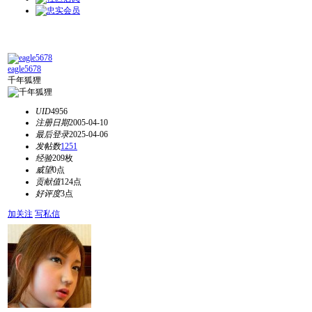
eagle5678
千年狐狸
UID
4956
注册日期
2005-04-10
最后登录
2025-04-06
发帖数
1251
经验
209枚
威望
0点
贡献值
124点
好评度
3点
加关注
写私信