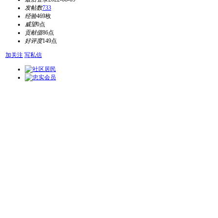
发帖数
733
经验
469枚
威望
0点
贡献值
86点
好评度
149点
加关注
写私信