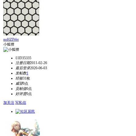
noHZIWer
小狐狸
UID
35335
注册日期
2011-02-26
最后登录
2020-06-03
发帖数
1
经验
31枚
威望
0点
贡献值
0点
好评度
0点
加关注
写私信