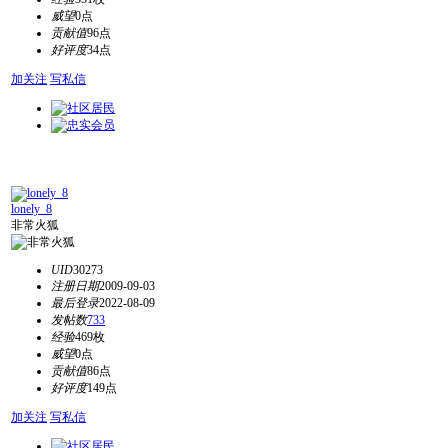
威望
0点
贡献值
96点
好评度
34点
加关注
写私信
lonely_8
非常火狐
UID
30273
注册日期
2009-09-03
最后登录
2022-08-09
发帖数
733
经验
469枚
威望
0点
贡献值
86点
好评度
149点
加关注
写私信