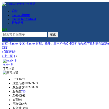
论坛
Firefox 桌面版
Firefox for Android
附加组件
RSS
搜索
登录
注册
首页
>
Firefox 专区
>
Firefox 扩展、插件、脚本和样式
>
[CSS] 地址栏下拉列表毛玻璃
回复
« 返回列表
« 上一页
1
2
lonely_8
非常火狐
UID
30273
注册日期
2009-09-03
最后登录
2022-08-09
发帖数
733
经验
469枚
威望
0点
贡献值
86点
好评度
149点