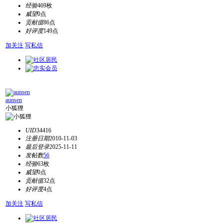
经验
469枚
威望
0点
贡献值
86点
好评度
149点
加关注
写私信
aunsen
小狐狸
UID
34416
注册日期
2010-11-03
最后登录
2025-11-11
发帖数
56
经验
63枚
威望
0点
贡献值
32点
好评度
4点
加关注
写私信