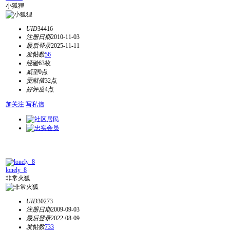
小狐狸
UID
34416
注册日期
2010-11-03
最后登录
2025-11-11
发帖数
56
经验
63枚
威望
0点
贡献值
32点
好评度
4点
加关注
写私信
lonely_8
非常火狐
UID
30273
注册日期
2009-09-03
最后登录
2022-08-09
发帖数
733