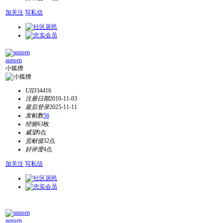
加关注
写私信
aunsen
小狐狸
UID
34416
注册日期
2010-11-03
最后登录
2025-11-11
发帖数
56
经验
63枚
威望
0点
贡献值
32点
好评度
4点
加关注
写私信
aunsen