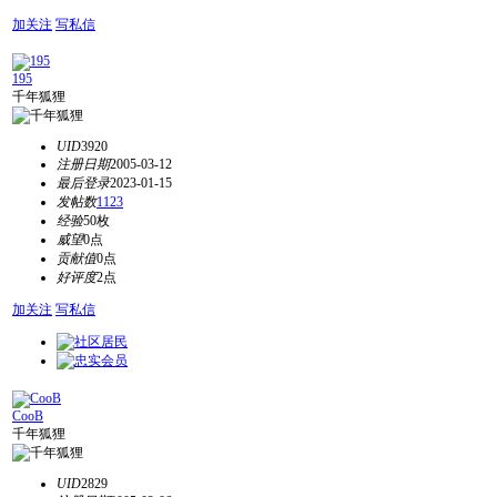
加关注
写私信
195
千年狐狸
UID
3920
注册日期
2005-03-12
最后登录
2023-01-15
发帖数
1123
经验
50枚
威望
0点
贡献值
0点
好评度
2点
加关注
写私信
CooB
千年狐狸
UID
2829