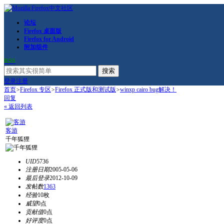
论坛
Firefox 桌面版
Firefox for Android
附加组件
RSS
搜索
登录
注册
首页
>
Firefox 专区
>
Firefox 正式版和测试版
>
winxp cairo bug解决！
回复
« 返回列表
客游
千年狐狸
UID
5736
注册日期
2005-05-06
最后登录
2012-10-09
发帖数
1363
经验
10枚
威望
0点
贡献值
0点
好评度
0点