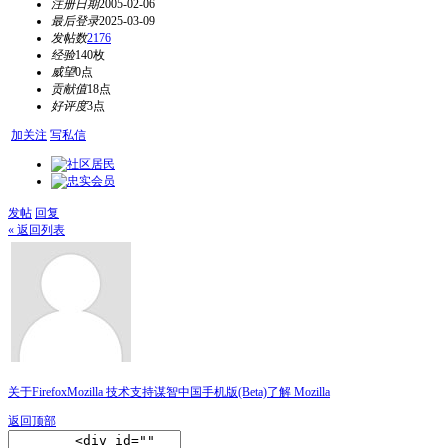
注册日期
2005-02-06
最后登录
2025-03-09
发帖数
2176
经验
140枚
威望
0点
贡献值
18点
好评度
3点
加关注
写私信
发帖
回复
« 返回列表
关于Firefox
Mozilla 技术支持
谋智中国
手机版(Beta)
了解 Mozilla
返回顶部