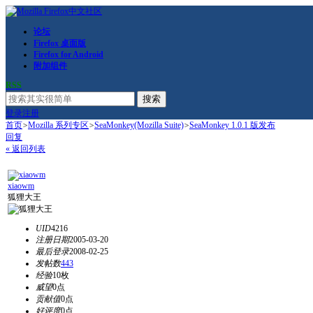
论坛
Firefox 桌面版
Firefox for Android
附加组件
RSS
搜索
登录
注册
首页
>
Mozilla 系列专区
>
SeaMonkey(Mozilla Suite)
>
SeaMonkey 1.0.1 版发布
回复
« 返回列表
xiaowm
狐狸大王
UID
4216
注册日期
2005-03-20
最后登录
2008-02-25
发帖数
443
经验
10枚
威望
0点
贡献值
0点
好评度
0点