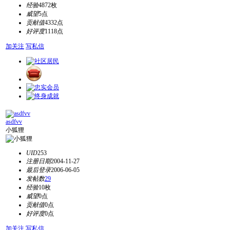
经验
4872枚
威望
5点
贡献值
4332点
好评度
1118点
加关注
写私信
asdfvv
小狐狸
UID
253
注册日期
2004-11-27
最后登录
2006-06-05
发帖数
29
经验
10枚
威望
0点
贡献值
0点
好评度
0点
加关注
写私信