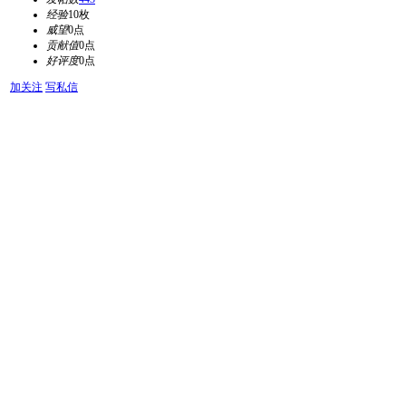
经验
10枚
威望
0点
贡献值
0点
好评度
0点
加关注
写私信