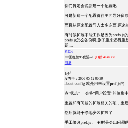
你们肯定会说新建一个配置吧......
可是新建一个配置得往里面导好多原来
而且从原来配置导入太多东西,原来的问
有时候扩展不能工作是因为prefs.js的缘
prefs.js怎么备份啊,删了重来还得
题....
喜欢
0
中国红警95联盟-->
QQ群:4146358
回复
#
1楼
发布于：2006-05-12 00:39
about:config 就是用来设置pref.js的
点“状态”， 会将“用户设置”的值集
重置和有问题的扩展相关的项，重启fi
然后就能干净地安装扩展了
手工修改pref.js， 有时是会出问题