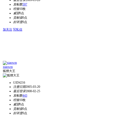
最后登录
2009-05-28
发帖数
597
经验
10枚
威望
0点
贡献值
0点
好评度
0点
加关注
写私信
xiaowm
狐狸大王
UID
4216
注册日期
2005-03-20
最后登录
2008-02-25
发帖数
443
经验
10枚
威望
0点
贡献值
0点
好评度
0点