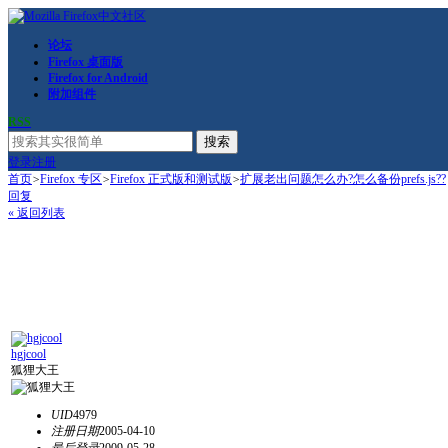
论坛
Firefox 桌面版
Firefox for Android
附加组件
RSS
搜索
登录
注册
首页
>
Firefox 专区
>
Firefox 正式版和测试版
>
扩展老出问题怎么办?怎么备份prefs.js??
回复
« 返回列表
hgjcool
狐狸大王
UID
4979
注册日期
2005-04-10