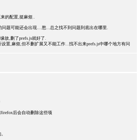
的配置,挺麻烦..
题可能还会出现....愁...总之找不到问题到底出在哪里.
故,删了prefs.js就好了.
重新设置,麻烦,但不删扩展又不能工作...找不出来prefs.js中哪个地方有问
中
refox后会自动删除这些项
的。