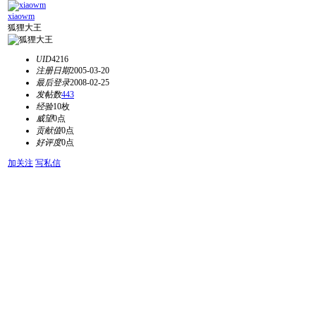
xiaowm
狐狸大王
UID
4216
注册日期
2005-03-20
最后登录
2008-02-25
发帖数
443
经验
10枚
威望
0点
贡献值
0点
好评度
0点
加关注
写私信