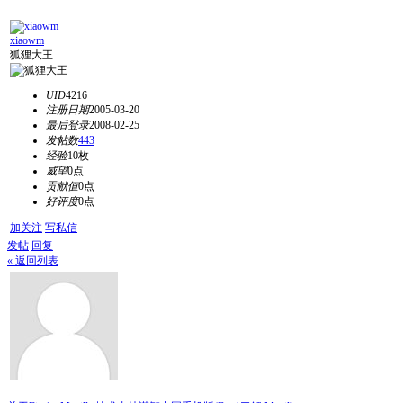
xiaowm
狐狸大王
UID
4216
注册日期
2005-03-20
最后登录
2008-02-25
发帖数
443
经验
10枚
威望
0点
贡献值
0点
好评度
0点
加关注
写私信
发帖
回复
« 返回列表