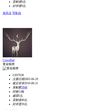
贡献值
0点
好评度
0点
加关注
写私信
CrossBud
黄金狐狸
UID
7038
注册日期
2005-06-29
最后登录
2016-08-31
发帖数
5948
经验
12枚
威望
2点
贡献值
40点
好评度
20点