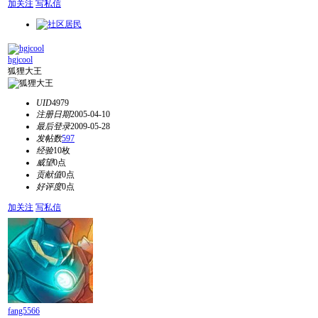
加关注
写私信
hgjcool
狐狸大王
UID
4979
注册日期
2005-04-10
最后登录
2009-05-28
发帖数
597
经验
10枚
威望
0点
贡献值
0点
好评度
0点
加关注
写私信
fang5566