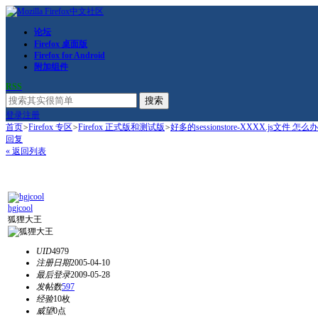
论坛
Firefox 桌面版
Firefox for Android
附加组件
RSS
搜索
登录
注册
首页
>
Firefox 专区
>
Firefox 正式版和测试版
>
好多的sessionstore-XXXX.js文件 怎么
回复
« 返回列表
hgjcool
狐狸大王
UID
4979
注册日期
2005-04-10
最后登录
2009-05-28
发帖数
597
经验
10枚
威望
0点