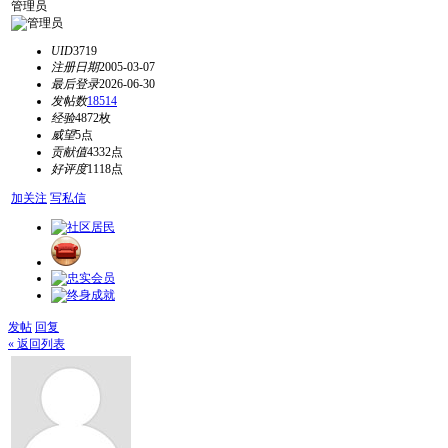
管理员
UID
3719
注册日期
2005-03-07
最后登录
2026-06-30
发帖数
18514
经验
4872枚
威望
5点
贡献值
4332点
好评度
1118点
加关注
写私信
发帖
回复
« 返回列表