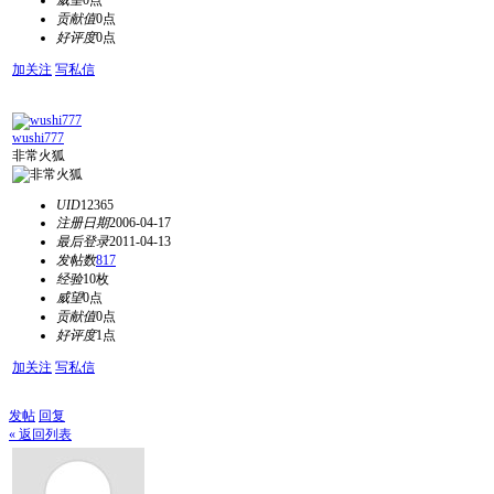
威望
0点
贡献值
0点
好评度
0点
加关注
写私信
wushi777
非常火狐
UID
12365
注册日期
2006-04-17
最后登录
2011-04-13
发帖数
817
经验
10枚
威望
0点
贡献值
0点
好评度
1点
加关注
写私信
发帖
回复
« 返回列表