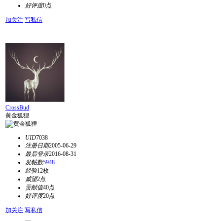
好评度
0点
加关注
写私信
CrossBud
黄金狐狸
UID
7038
注册日期
2005-06-29
最后登录
2016-08-31
发帖数
5948
经验
12枚
威望
2点
贡献值
40点
好评度
20点
加关注
写私信