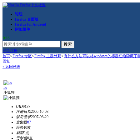
论坛
Firefox 桌面版
Firefox for Android
附加组件
RSS
搜索
登录
注册
首页
>
Firefox 专区
>
Firefox 主题外观
>
有什么方法可以将windows的标题栏给隐藏了
回复
« 返回列表
lio
小狐狸
UID
9137
注册日期
2005-10-08
最后登录
2007-06-29
发帖数
87
经验
10枚
威望
0点
贡献值
0点