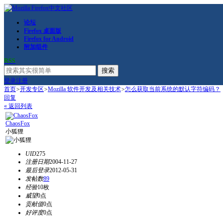
论坛
Firefox 桌面版
Firefox for Android
附加组件
RSS
搜索
登录
注册
首页
>
开发专区
>
Mozilla 软件开发及相关技术
>
怎么获取当前系统的默认字符编码？
回复
« 返回列表
ChaosFox
小狐狸
UID
275
注册日期
2004-11-27
最后登录
2012-05-31
发帖数
89
经验
10枚
威望
0点
贡献值
0点
好评度
0点