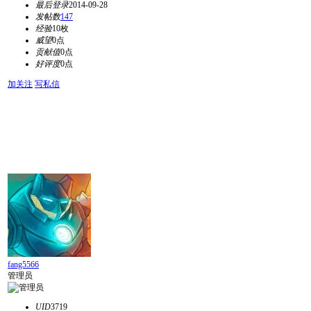
最后登录
2014-09-28
发帖数
147
经验
10枚
威望
0点
贡献值
0点
好评度
0点
加关注
写私信
fang5566
管理员
UID
3719