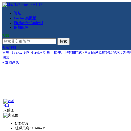
论坛
Firefox 桌面版
Firefox for Android
附加组件
RSS
搜索
登录
注册
首页
>
Firefox 专区
>
Firefox 扩展、插件、脚本和样式
>
用ie tab浏览时弹出提示：您
回复
« 返回列表
vital
火狐狸
UID
4782
注册日期
2005-04-06