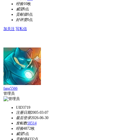
经验
10枚
威望
0点
贡献值
0点
好评度
0点
加关注
写私信
fang5566
管理员
UID
3719
注册日期
2005-03-07
最后登录
2026-06-30
发帖数
18514
经验
4872枚
威望
5点
贡献值
4332点