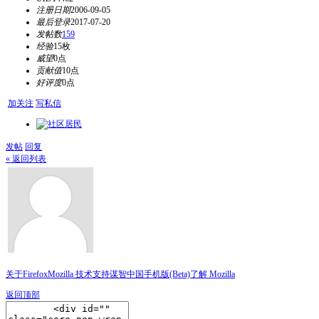
注册日期
2006-09-05
最后登录
2017-07-20
发帖数
159
经验
15枚
威望
0点
贡献值
10点
好评度
0点
加关注
写私信
发帖
回复
« 返回列表
关于Firefox
Mozilla 技术支持
谋智中国
手机版(Beta)
了解 Mozilla
返回顶部