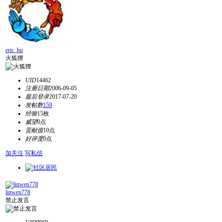
eric_hu
火狐狸
UID
14462
注册日期
2006-09-05
最后登录
2017-07-20
发帖数
159
经验
15枚
威望
0点
贡献值
10点
好评度
0点
加关注
写私信
linwen778
禁止发言