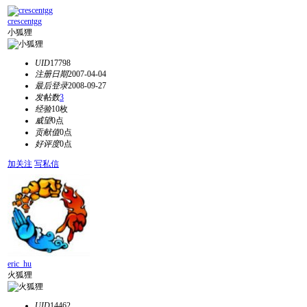
crescentgg
小狐狸
UID
17798
注册日期
2007-04-04
最后登录
2008-09-27
发帖数
3
经验
10枚
威望
0点
贡献值
0点
好评度
0点
加关注
写私信
eric_hu
火狐狸
UID
14462