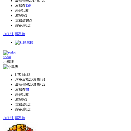
最后登录
2017-07-20
发帖数
159
经验
15枚
威望
0点
贡献值
10点
好评度
0点
加关注
写私信
sodoi
小狐狸
UID
14413
注册日期
2006-08-31
最后登录
2008-09-22
发帖数
48
经验
10枚
威望
0点
贡献值
0点
好评度
0点
加关注
写私信