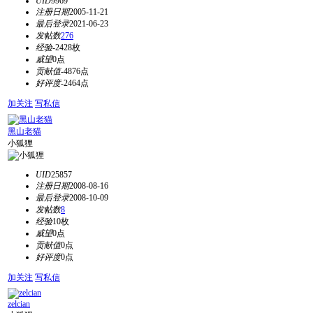
UID
9969
注册日期
2005-11-21
最后登录
2021-06-23
发帖数
276
经验
-2428枚
威望
0点
贡献值
-4876点
好评度
-2464点
加关注
写私信
黑山老猫
小狐狸
UID
25857
注册日期
2008-08-16
最后登录
2008-10-09
发帖数
8
经验
10枚
威望
0点
贡献值
0点
好评度
0点
加关注
写私信
zelcian