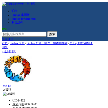
论坛
Firefox 桌面版
Firefox for Android
附加组件
RSS
搜索
登录
注册
首页
>
Firefox 专区
>
Firefox 扩展、插件、脚本和样式
>
关于qtl的取词翻译
回复
« 返回列表
eric_hu
火狐狸
UID
14462
注册日期
2006-09-05