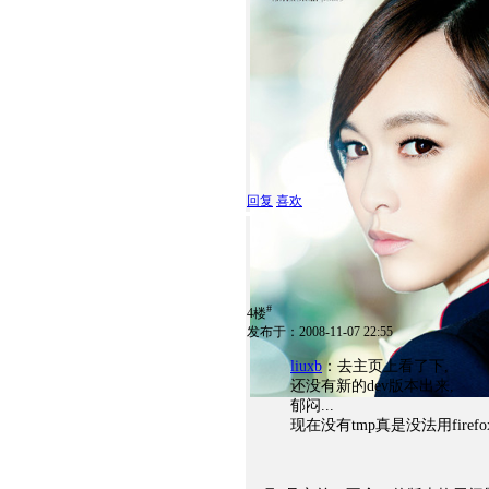
回复
喜欢
#
4楼
发布于：2008-11-07 22:55
liuxb
：去主页上看了下,
还没有新的dev版本出来,
郁闷...
现在没有tmp真是没法用firefo