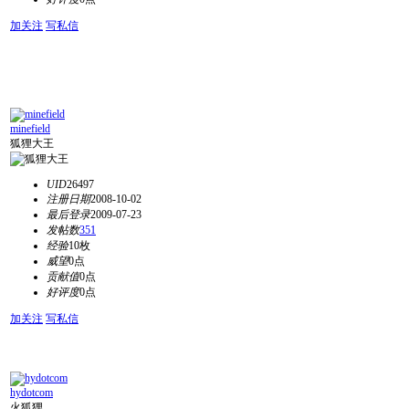
加关注
写私信
minefield
狐狸大王
UID
26497
注册日期
2008-10-02
最后登录
2009-07-23
发帖数
351
经验
10枚
威望
0点
贡献值
0点
好评度
0点
加关注
写私信
hydotcom
火狐狸