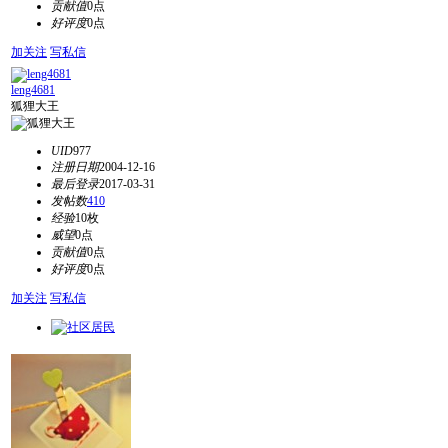
贡献值
0点
好评度
0点
加关注
写私信
leng4681
狐狸大王
UID
977
注册日期
2004-12-16
最后登录
2017-03-31
发帖数
410
经验
10枚
威望
0点
贡献值
0点
好评度
0点
加关注
写私信