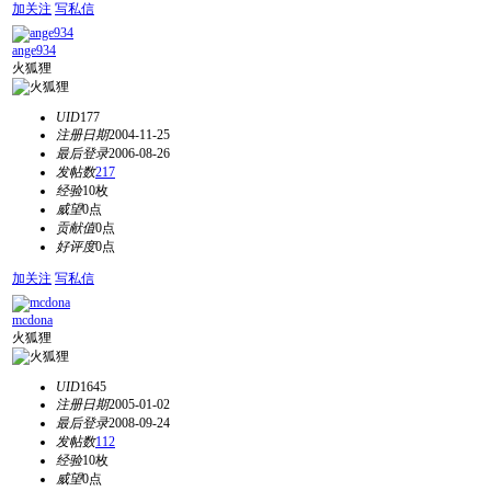
加关注
写私信
ange934
火狐狸
UID
177
注册日期
2004-11-25
最后登录
2006-08-26
发帖数
217
经验
10枚
威望
0点
贡献值
0点
好评度
0点
加关注
写私信
mcdona
火狐狸
UID
1645
注册日期
2005-01-02
最后登录
2008-09-24
发帖数
112
经验
10枚
威望
0点