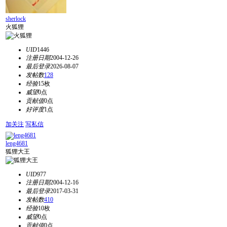
sherlock
火狐狸
UID
1446
注册日期
2004-12-26
最后登录
2026-08-07
发帖数
128
经验
15枚
威望
0点
贡献值
0点
好评度
1点
加关注
写私信
leng4681
狐狸大王
UID
977
注册日期
2004-12-16
最后登录
2017-03-31
发帖数
410
经验
10枚
威望
0点
贡献值
0点