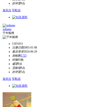
好评度
0点
加关注
写私信
xelnaga
千年狐狸
UID
1911
注册日期
2005-01-08
最后登录
2024-06-29
发帖数
1725
经验
85枚
威望
0点
贡献值
8点
好评度
5点
加关注
写私信