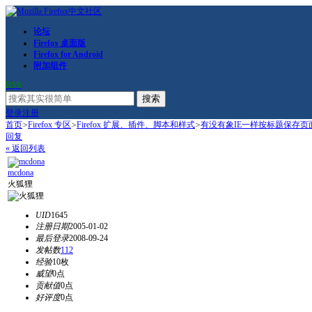
论坛
Firefox 桌面版
Firefox for Android
附加组件
RSS
搜索
登录
注册
首页
>
Firefox 专区
>
Firefox 扩展、插件、脚本和样式
>
有没有象IE一样按标题保存页
回复
« 返回列表
mcdona
火狐狸
UID
1645
注册日期
2005-01-02
最后登录
2008-09-24
发帖数
112
经验
10枚
威望
0点
贡献值
0点
好评度
0点