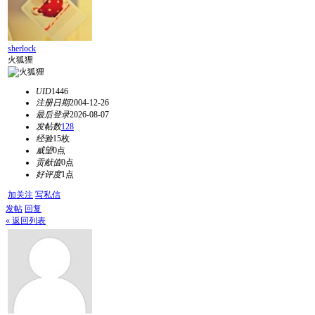
sherlock
火狐狸
UID
1446
注册日期
2004-12-26
最后登录
2026-08-07
发帖数
128
经验
15枚
威望
0点
贡献值
0点
好评度
1点
加关注
写私信
发帖
回复
« 返回列表