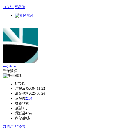
加关注
写私信
nighttalker
千年狐狸
UID
43
注册日期
2004-11-22
最后登录
2025-06-26
发帖数
2284
经验
41枚
威望
0点
贡献值
42点
好评度
0点
加关注
写私信