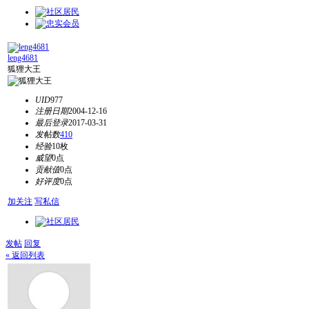
leng4681
狐狸大王
UID
977
注册日期
2004-12-16
最后登录
2017-03-31
发帖数
410
经验
10枚
威望
0点
贡献值
0点
好评度
0点
加关注
写私信
发帖
回复
« 返回列表