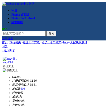
论坛
Firefox 桌面版
Firefox for Android
附加组件
RSS
搜索
登录
注册
首页
>
本站相关
>
社区工作交流
>
做了一个导航条(demo),大家说说意见
回复
« 返回列表
leng4681
狐狸大王
UID
977
注册日期
2004-12-16
最后登录
2017-03-31
发帖数
410
经验
10枚
威望
0点
贡献值
0点
好评度
0点